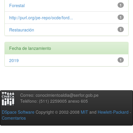
Forestal
1
http://purl.org/pe-repo/ocde/ford...
1
Restauración
1
Fecha de lanzamiento
2019
1
Correo: conocimientoaldia@serfor.gob.pe
Teléfono: (511) 2259005 anexo 605
DSpace Software
Copyright © 2002-2008
MIT
and
Hewlett-Packard
-
Comentarios