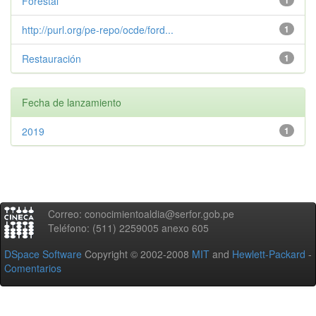
Forestal
1
http://purl.org/pe-repo/ocde/ford...
1
Restauración
1
Fecha de lanzamiento
2019
1
Correo: conocimientoaldia@serfor.gob.pe
Teléfono: (511) 2259005 anexo 605
DSpace Software
Copyright © 2002-2008
MIT
and
Hewlett-Packard
-
Comentarios