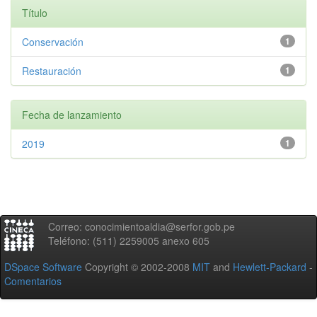
Título
Conservación
1
Restauración
1
Fecha de lanzamiento
2019
1
Correo: conocimientoaldia@serfor.gob.pe
Teléfono: (511) 2259005 anexo 605
DSpace Software
Copyright © 2002-2008
MIT
and
Hewlett-Packard
-
Comentarios