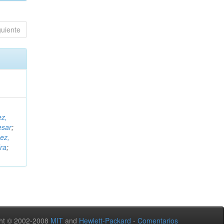
guiente
ez,
esar
;
ez,
ra
;
ht © 2002-2008
MIT
and
Hewlett-Packard
-
Comentarios