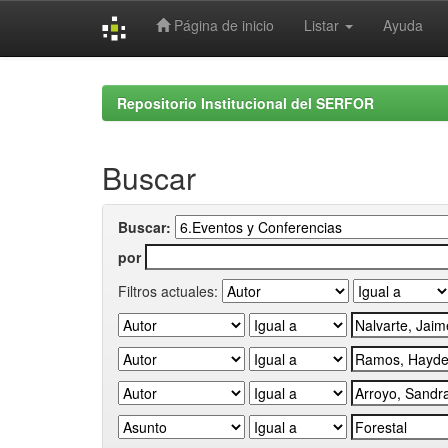
Página de inicio
Listar
Ayuda
Skip
navigation
Repositorio Institucional del SERFOR
Buscar
Buscar:
por
Filtros actuales: