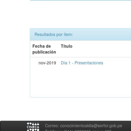
Resultados por ítem:
Fecha de
Título
publicación
nov-2019
Día 1 - Presentaciones
Correo: conocimientoaldia@serfor.gob.pe