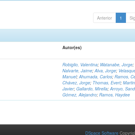
Anterior
1
Si
Autor(es)
Robiglio, Valentina
;
Watanabe, Jorge
;
Nalvarte, Jaime
;
Alva, Jorge
;
Velasqu
Manuel
;
Ahumada, Carlos
;
Ramos, C
Chávez, Jorge
;
Thomas, Evert
;
Martin
Javier
;
Gallardo, Mirella
;
Arroyo, Sand
Gómez, Alejandro
;
Ramos, Haydee
DSpace Software
Copyrig