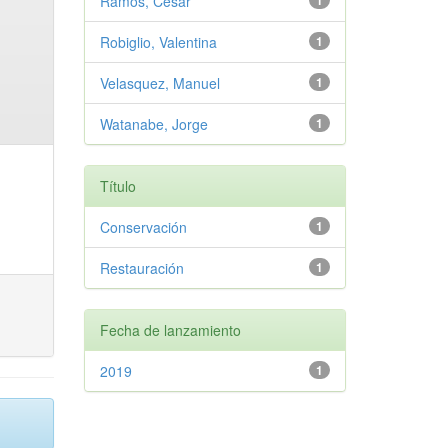
Ramos, Cesar
1
Robiglio, Valentina
1
Velasquez, Manuel
1
Watanabe, Jorge
1
Título
Conservación
1
Restauración
1
Fecha de lanzamiento
2019
1