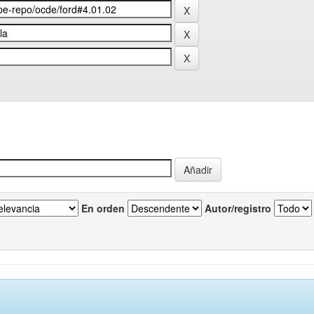
En orden
Autor/registro