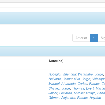
Anterior
1
Si
Autor(es)
Robiglio, Valentina
;
Watanabe, Jorge
;
Nalvarte, Jaime
;
Alva, Jorge
;
Velasqu
Manuel
;
Ahumada, Carlos
;
Ramos, C
Chávez, Jorge
;
Thomas, Evert
;
Martin
Javier
;
Gallardo, Mirella
;
Arroyo, Sand
Gómez, Alejandro
;
Ramos, Haydee