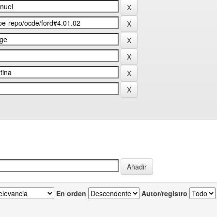
En orden
Autor/registro