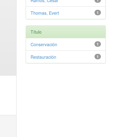
Ramos, Cesar
1
Thomas, Evert
1
Título
Conservación
1
Restauración
1