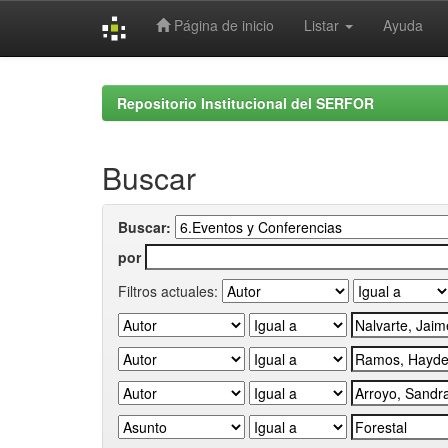
Página de inicio
Listar
Ayuda
Skip
navigation
Repositorio Institucional del SERFOR
Buscar
Buscar:
por
Filtros actuales: