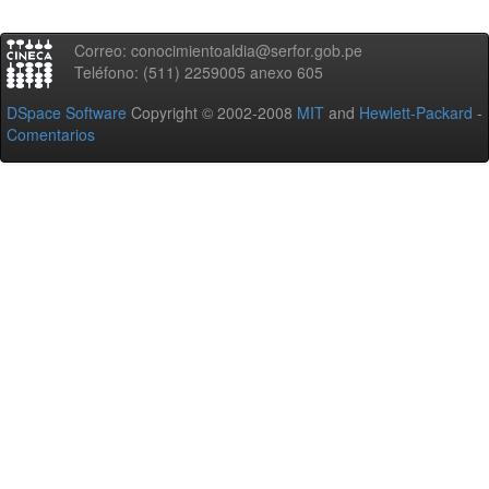
Correo: conocimientoaldia@serfor.gob.pe
Teléfono: (511) 2259005 anexo 605
DSpace Software
Copyright © 2002-2008
MIT
and
Hewlett-Packard
-
Comentarios