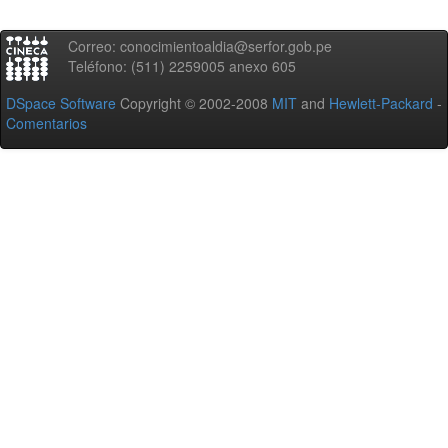
Correo: conocimientoaldia@serfor.gob.pe
Teléfono: (511) 2259005 anexo 605
DSpace Software
Copyright © 2002-2008
MIT
and
Hewlett-Packard
-
Comentarios