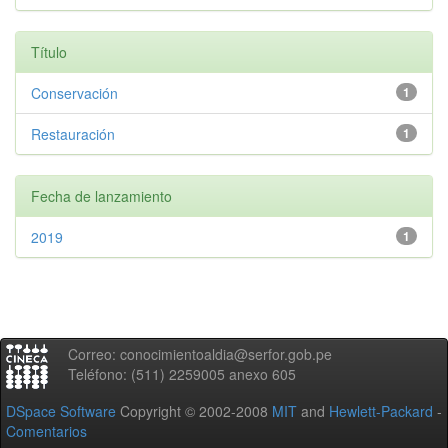
Título
Conservación
1
Restauración
1
Fecha de lanzamiento
2019
1
Correo: conocimientoaldia@serfor.gob.pe
Teléfono: (511) 2259005 anexo 605
DSpace Software
Copyright © 2002-2008
MIT
and
Hewlett-Packard
-
Comentarios