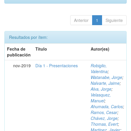
Anterior
1
Siguiente
Resultados por ítem:
Fecha de
Título
Autor(es)
publicación
nov-2019
Día 1 - Presentaciones
Robiglio,
Valentina
;
Watanabe, Jorge
;
Nalvarte, Jaime
;
Alva, Jorge
;
Velasquez,
Manuel
;
Ahumada, Carlos
;
Ramos, Cesar
;
Chávez, Jorge
;
Thomas, Evert
;
Martinez, Javier
;