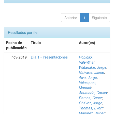
Anterior
1
Siguiente
Resultados por ítem:
Fecha de
Título
Autor(es)
publicación
nov-2019
Día 1 - Presentaciones
Robiglio,
Valentina
;
Watanabe, Jorge
;
Nalvarte, Jaime
;
Alva, Jorge
;
Velasquez,
Manuel
;
Ahumada, Carlos
;
Ramos, Cesar
;
Chávez, Jorge
;
Thomas, Evert
;
Martinez, Javier
;