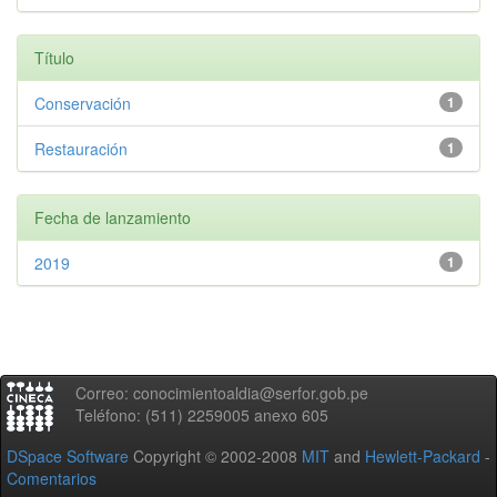
Título
Conservación
1
Restauración
1
Fecha de lanzamiento
2019
1
Correo: conocimientoaldia@serfor.gob.pe
Teléfono: (511) 2259005 anexo 605
DSpace Software
Copyright © 2002-2008
MIT
and
Hewlett-Packard
-
Comentarios