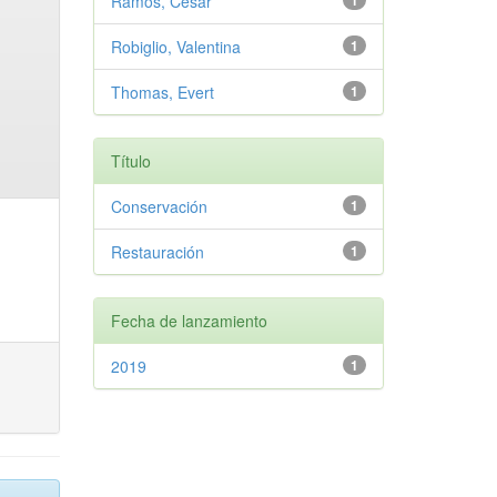
Ramos, Cesar
1
Robiglio, Valentina
1
Thomas, Evert
1
Título
Conservación
1
Restauración
1
Fecha de lanzamiento
2019
1