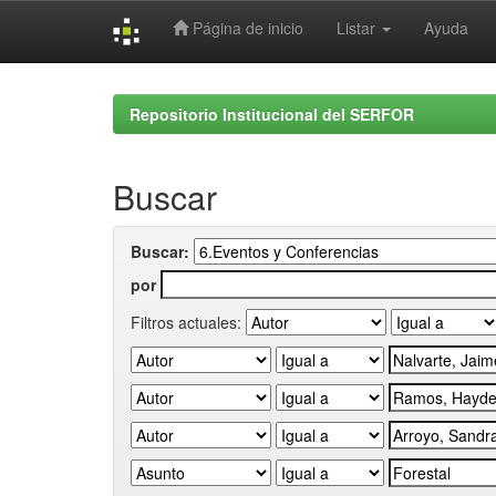
Página de inicio
Listar
Ayuda
Skip
navigation
Repositorio Institucional del SERFOR
Buscar
Buscar:
por
Filtros actuales: