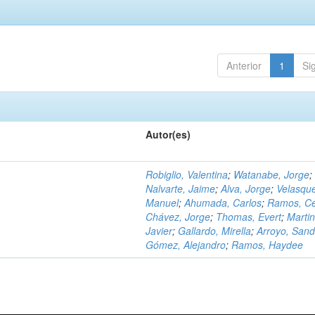
Anterior
1
Si
Autor(es)
Robiglio, Valentina
;
Watanabe, Jorge
;
Nalvarte, Jaime
;
Alva, Jorge
;
Velasqu
Manuel
;
Ahumada, Carlos
;
Ramos, C
Chávez, Jorge
;
Thomas, Evert
;
Martin
Javier
;
Gallardo, Mirella
;
Arroyo, Sand
Gómez, Alejandro
;
Ramos, Haydee