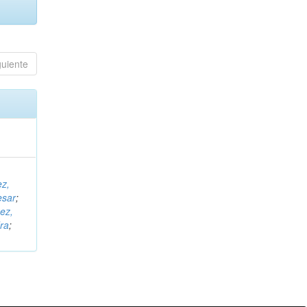
guiente
ez,
esar
;
ez,
ra
;