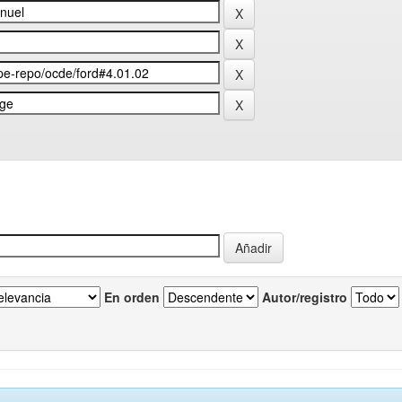
En orden
Autor/registro