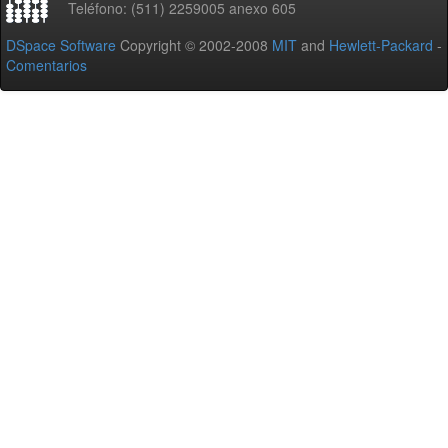
Teléfono: (511) 2259005 anexo 605
DSpace Software
Copyright © 2002-2008
MIT
and
Hewlett-Packard
-
Comentarios