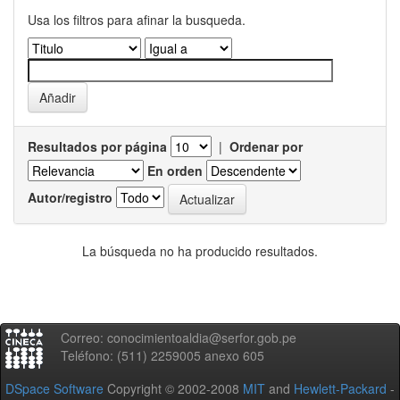
Usa los filtros para afinar la busqueda.
Resultados por página
|
Ordenar por
En orden
Autor/registro
La búsqueda no ha producido resultados.
Correo: conocimientoaldia@serfor.gob.pe
Teléfono: (511) 2259005 anexo 605
DSpace Software
Copyright © 2002-2008
MIT
and
Hewlett-Packard
-