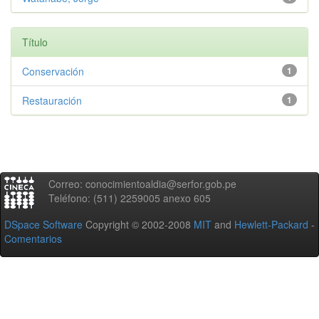
Título
Conservación
1
Restauración
1
Correo: conocimientoaldia@serfor.gob.pe
Teléfono: (511) 2259005 anexo 605
DSpace Software
Copyright © 2002-2008
MIT
and
Hewlett-Packard
-
Comentarios