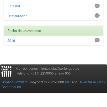
Forestal
1
Restauración
1
Fecha de lanzamiento
2019
1
Correo: conocimientoaldia@serfor.gob.pe
Teléfono: (511) 2259005 anexo 605
DSpace Software
Copyright © 2002-2008
MIT
and
Hewlett-Packard
-
Comentarios