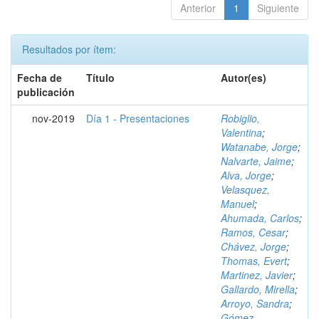
Anterior
1
Siguiente
Resultados por ítem:
Fecha de
Título
Autor(es)
publicación
nov-2019
Día 1 - Presentaciones
Robiglio,
Valentina
;
Watanabe, Jorge
;
Nalvarte, Jaime
;
Alva, Jorge
;
Velasquez,
Manuel
;
Ahumada, Carlos
;
Ramos, Cesar
;
Chávez, Jorge
;
Thomas, Evert
;
Martinez, Javier
;
Gallardo, Mirella
;
Arroyo, Sandra
;
Gómez,