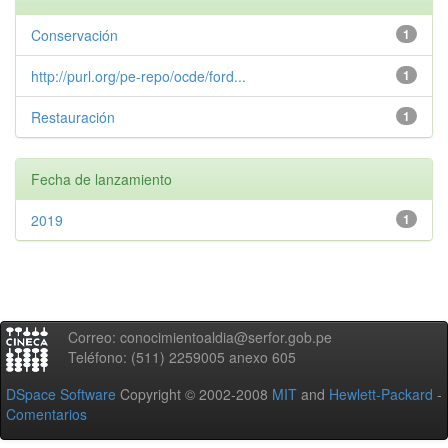
Conservación
1
http://purl.org/pe-repo/ocde/ford...
1
Restauración
1
Fecha de lanzamiento
2019
1
Correo: conocimientoaldia@serfor.gob.pe
Teléfono: (511) 2259005 anexo 605
DSpace Software
Copyright © 2002-2008
MIT
and
Hewlett-Packard
-
Comentarios