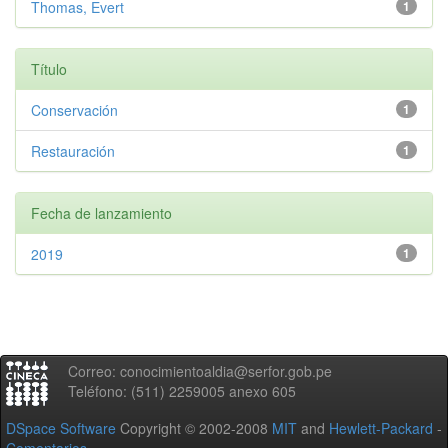
Thomas, Evert
1
Título
Conservación
1
Restauración
1
Fecha de lanzamiento
2019
1
Correo: conocimientoaldia@serfor.gob.pe
Teléfono: (511) 2259005 anexo 605
DSpace Software
Copyright © 2002-2008
MIT
and
Hewlett-Packard
-