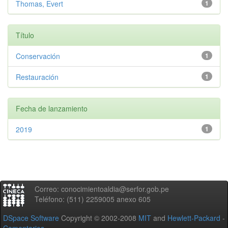
Thomas, Evert
1
Título
Conservación
1
Restauración
1
Fecha de lanzamiento
2019
1
Correo: conocimientoaldia@serfor.gob.pe
Teléfono: (511) 2259005 anexo 605
DSpace Software
Copyright © 2002-2008
MIT
and
Hewlett-Packard
-