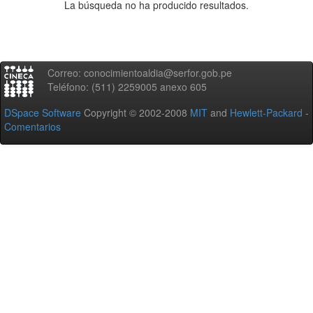
La búsqueda no ha producido resultados.
Correo: conocimientoaldia@serfor.gob.pe
Teléfono: (511) 2259005 anexo 605
DSpace Software
Copyright © 2002-2008
MIT
and
Hewlett-Packard
-
Comentarios