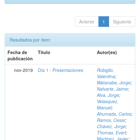
Anterior
1
Siguiente
Resultados por ítem:
Fecha de
Título
Autor(es)
publicación
nov-2019
Día 1 - Presentaciones
Robiglio,
Valentina
;
Watanabe, Jorge
;
Nalvarte, Jaime
;
Alva, Jorge
;
Velasquez,
Manuel
;
Ahumada, Carlos
;
Ramos, Cesar
;
Chávez, Jorge
;
Thomas, Evert
;
Martinez, Javier
;