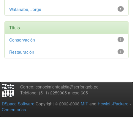
Watanabe, Jorge
1
Título
Conservación
1
Restauración
1
Correo: conocimientoaldia@serfor.gob.pe
Teléfono: (511) 2259005 anexo 605
DSpace Software
Copyright © 2002-2008
MIT
and
Hewlett-Packard
-
Comentarios