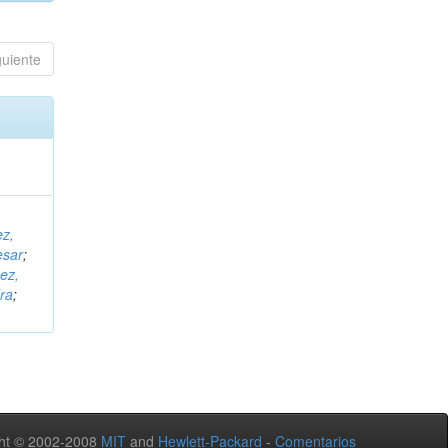
guiente
ez,
esar
;
ez,
ra
;
ht © 2002-2008
MIT
and
Hewlett-Packard
-
Comentarios