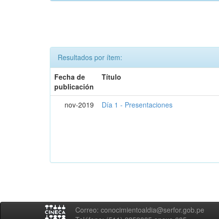
Resultados por ítem:
Fecha de
Título
publicación
nov-2019
Día 1 - Presentaciones
Correo: conocimientoaldia@serfor.gob.pe