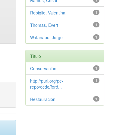
Ramos, Cesar
1
Robiglio, Valentina
1
Thomas, Evert
1
Watanabe, Jorge
1
Título
Conservación
1
http://purl.org/pe-
1
repo/ocde/ford...
Restauración
1