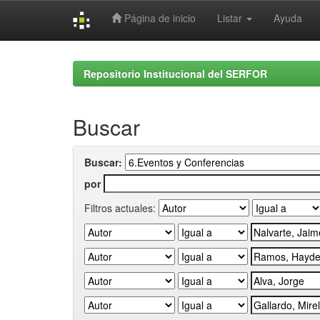
Página de inicio
Listar
Ayuda
Skip
navigation
Repositorio Institucional del SERFOR
Buscar
Buscar:
por
Filtros actuales: