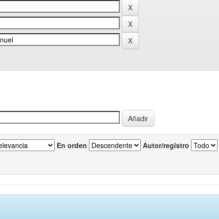
En orden
Autor/registro