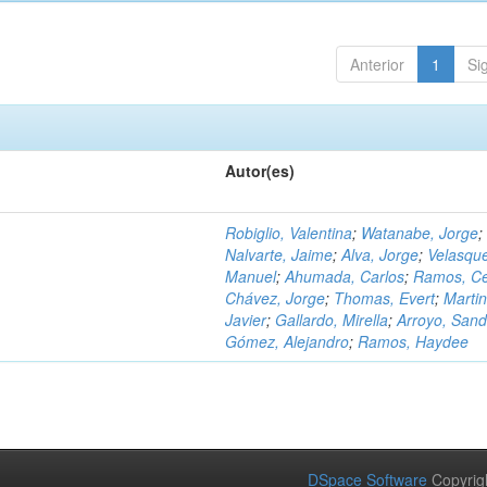
Anterior
1
Si
Autor(es)
Robiglio, Valentina
;
Watanabe, Jorge
;
Nalvarte, Jaime
;
Alva, Jorge
;
Velasqu
Manuel
;
Ahumada, Carlos
;
Ramos, C
Chávez, Jorge
;
Thomas, Evert
;
Martin
Javier
;
Gallardo, Mirella
;
Arroyo, Sand
Gómez, Alejandro
;
Ramos, Haydee
DSpace Software
Copyrig