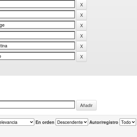
En orden
Autor/registro