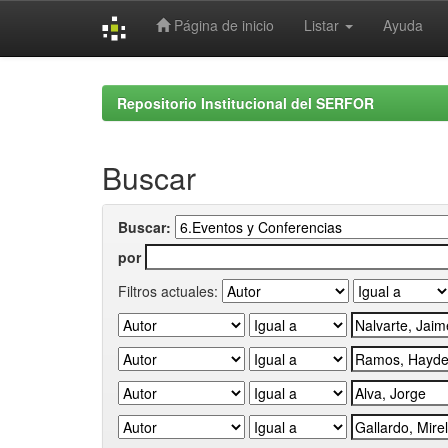
Página de inicio
Listar
Ayuda
Skip
navigation
Repositorio Institucional del SERFOR
Buscar
Buscar:
por
Filtros actuales: