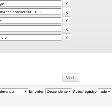
En orden
Autor/registro