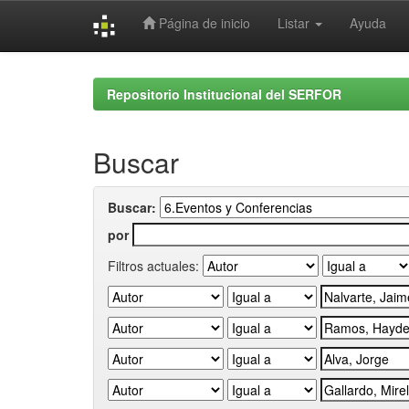
Página de inicio
Listar
Ayuda
Skip
navigation
Repositorio Institucional del SERFOR
Buscar
Buscar:
por
Filtros actuales: