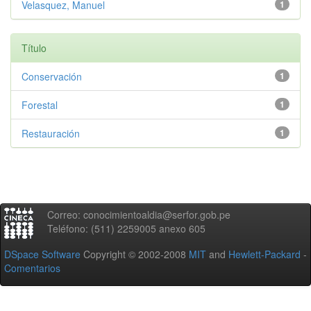
Velasquez, Manuel
1
Título
Conservación
1
Forestal
1
Restauración
1
Correo: conocimientoaldia@serfor.gob.pe
Teléfono: (511) 2259005 anexo 605
DSpace Software
Copyright © 2002-2008
MIT
and
Hewlett-Packard
-
Comentarios