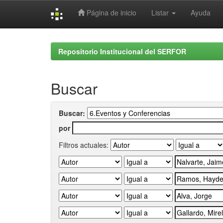
Página de inicio
Listar
Ayuda
Skip
navigation
Repositorio Institucional del SERFOR
Buscar
Buscar:
por
Filtros actuales: