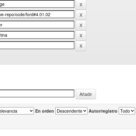
En orden
Autor/registro