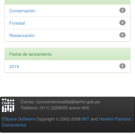
Conservación
1
Forestal
1
Restauración
1
Fecha de lanzamiento
2019
1
Correo: conocimientoaldia@serfor.gob.pe
Teléfono: (511) 2259005 anexo 605
DSpace Software
Copyright © 2002-2008
MIT
and
Hewlett-Packard
-
Comentarios