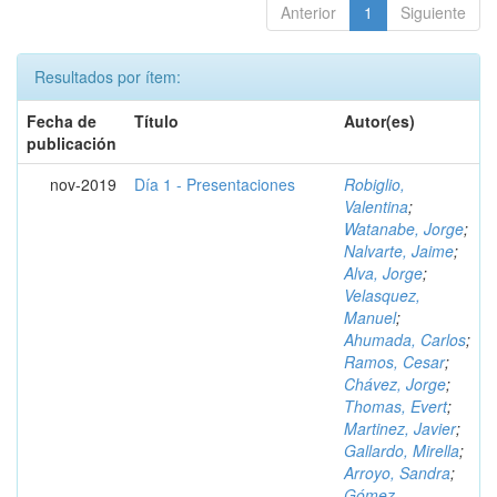
Anterior
1
Siguiente
Resultados por ítem:
Fecha de
Título
Autor(es)
publicación
nov-2019
Día 1 - Presentaciones
Robiglio,
Valentina
;
Watanabe, Jorge
;
Nalvarte, Jaime
;
Alva, Jorge
;
Velasquez,
Manuel
;
Ahumada, Carlos
;
Ramos, Cesar
;
Chávez, Jorge
;
Thomas, Evert
;
Martinez, Javier
;
Gallardo, Mirella
;
Arroyo, Sandra
;
Gómez,