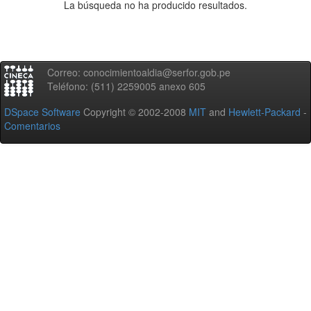
La búsqueda no ha producido resultados.
Correo: conocimientoaldia@serfor.gob.pe
Teléfono: (511) 2259005 anexo 605
DSpace Software
Copyright © 2002-2008
MIT
and
Hewlett-Packard
-
Comentarios