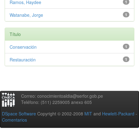
Ramos, Haydee
1
Watanabe, Jorge
1
Título
Conservación
1
Restauración
1
Correo: conocimientoaldia@serfor.gob.pe
Teléfono: (511) 2259005 anexo 605
DSpace Software
Copyright © 2002-2008
MIT
and
Hewlett-Packard
-
Comentarios