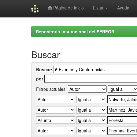
Página de inicio
Listar
Ayuda
Skip
navigation
Repositorio Institucional del SERFOR
Buscar
Buscar:
por
Filtros actuales: