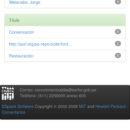
Watanabe, Jorge
1
Título
Conservación
1
http://purl.org/pe-repo/ocde/ford...
1
Restauración
1
Correo: conocimientoaldia@serfor.gob.pe
Teléfono: (511) 2259005 anexo 605
DSpace Software
Copyright © 2002-2008
MIT
and
Hewlett-Packard
-
Comentarios