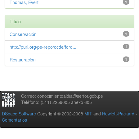
Thomas, Evert
1
Título
Conservación
1
http://purl.org/pe-repo/ocde/ford...
1
Restauración
1
Correo: conocimientoaldia@serfor.gob.pe
Teléfono: (511) 2259005 anexo 605
DSpace Software
Copyright © 2002-2008
MIT
and
Hewlett-Packard
-
Comentarios