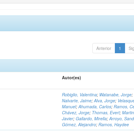
Anterior
1
Si
Autor(es)
Robiglio, Valentina
;
Watanabe, Jorge
;
Nalvarte, Jaime
;
Alva, Jorge
;
Velasqu
Manuel
;
Ahumada, Carlos
;
Ramos, C
Chávez, Jorge
;
Thomas, Evert
;
Martin
Javier
;
Gallardo, Mirella
;
Arroyo, Sand
Gómez, Alejandro
;
Ramos, Haydee