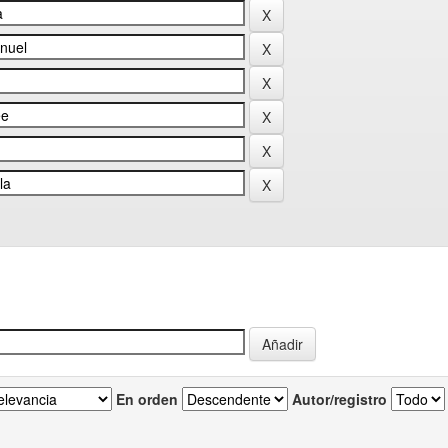
En orden
Autor/registro