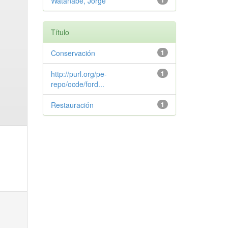
Watanabe, Jorge
1
Título
Conservación
1
http://purl.org/pe-
1
repo/ocde/ford...
Restauración
1