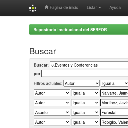
Página de inicio
Listar
Ayuda
Skip
navigation
Repositorio Institucional del SERFOR
Buscar
Buscar:
por
Filtros actuales: