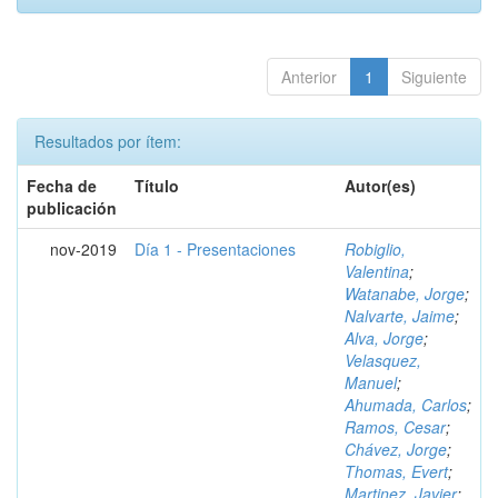
Anterior
1
Siguiente
Resultados por ítem:
Fecha de
Título
Autor(es)
publicación
nov-2019
Día 1 - Presentaciones
Robiglio,
Valentina
;
Watanabe, Jorge
;
Nalvarte, Jaime
;
Alva, Jorge
;
Velasquez,
Manuel
;
Ahumada, Carlos
;
Ramos, Cesar
;
Chávez, Jorge
;
Thomas, Evert
;
Martinez, Javier
;