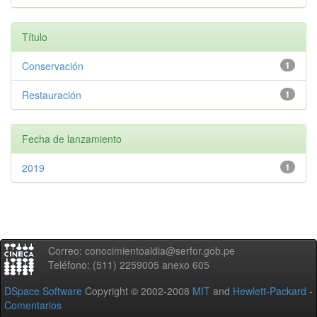
Título
Conservación
1
Restauración
1
Fecha de lanzamiento
2019
1
Correo: conocimientoaldia@serfor.gob.pe
Teléfono: (511) 2259005 anexo 605
DSpace Software
Copyright © 2002-2008
MIT
and
Hewlett-Packard
-
Comentarios