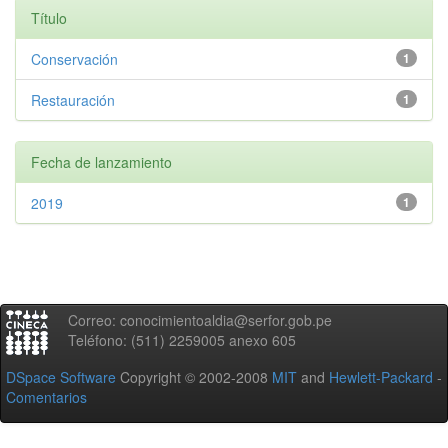
Título
Conservación
1
Restauración
1
Fecha de lanzamiento
2019
1
Correo: conocimientoaldia@serfor.gob.pe
Teléfono: (511) 2259005 anexo 605
DSpace Software
Copyright © 2002-2008
MIT
and
Hewlett-Packard
-
Comentarios