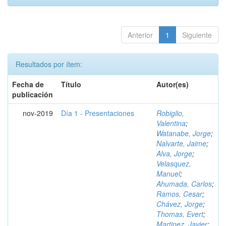
Anterior
1
Siguiente
Resultados por ítem:
Fecha de
Título
Autor(es)
publicación
nov-2019
Día 1 - Presentaciones
Robiglio,
Valentina
;
Watanabe, Jorge
;
Nalvarte, Jaime
;
Alva, Jorge
;
Velasquez,
Manuel
;
Ahumada, Carlos
;
Ramos, Cesar
;
Chávez, Jorge
;
Thomas, Evert
;
Martinez, Javier
;