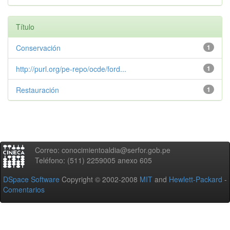
Título
Conservación
1
http://purl.org/pe-repo/ocde/ford...
1
Restauración
1
Correo: conocimientoaldia@serfor.gob.pe
Teléfono: (511) 2259005 anexo 605
DSpace Software
Copyright © 2002-2008
MIT
and
Hewlett-Packard
-
Comentarios