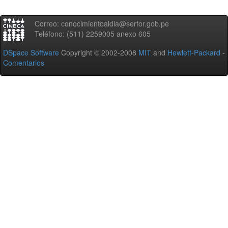
Correo: conocimientoaldia@serfor.gob.pe
Teléfono: (511) 2259005 anexo 605
DSpace Software
Copyright © 2002-2008
MIT
and
Hewlett-Packard
-
Comentarios