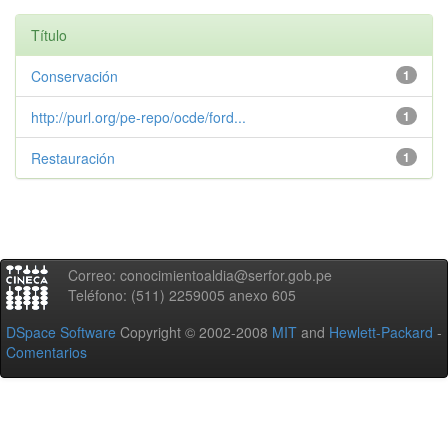
Título
Conservación
1
http://purl.org/pe-repo/ocde/ford...
1
Restauración
1
Correo: conocimientoaldia@serfor.gob.pe
Teléfono: (511) 2259005 anexo 605
DSpace Software
Copyright © 2002-2008
MIT
and
Hewlett-Packard
-
Comentarios