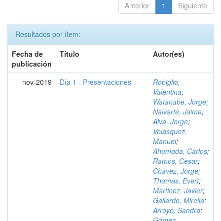
Anterior
1
Siguiente
Resultados por ítem:
Fecha de
Título
Autor(es)
publicación
nov-2019
Día 1 - Presentaciones
Robiglio,
Valentina
;
Watanabe, Jorge
;
Nalvarte, Jaime
;
Alva, Jorge
;
Velasquez,
Manuel
;
Ahumada, Carlos
;
Ramos, Cesar
;
Chávez, Jorge
;
Thomas, Evert
;
Martinez, Javier
;
Gallardo, Mirella
;
Arroyo, Sandra
;
Gómez,