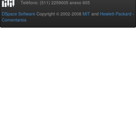
Teléfono: (511) 2259005 anexo 605
DSpace Software
Copyright © 2002-2008
MIT
and
Hewlett-Packard
-
Comentarios