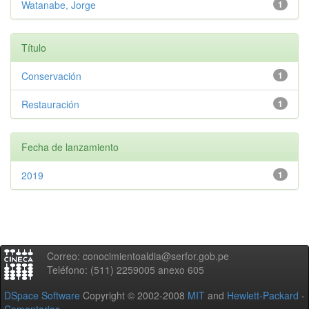
Watanabe, Jorge
1
Título
Conservación
1
Restauración
1
Fecha de lanzamiento
2019
1
Correo: conocimientoaldia@serfor.gob.pe
Teléfono: (511) 2259005 anexo 605
DSpace Software
Copyright © 2002-2008
MIT
and
Hewlett-Packard
-