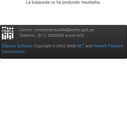
La búsqueda no ha producido resultados.
Correo: conocimientoaldia@serfor.gob.pe
Teléfono: (511) 2259005 anexo 605
DSpace Software
Copyright © 2002-2008
MIT
and
Hewlett-Packard
-
Comentarios