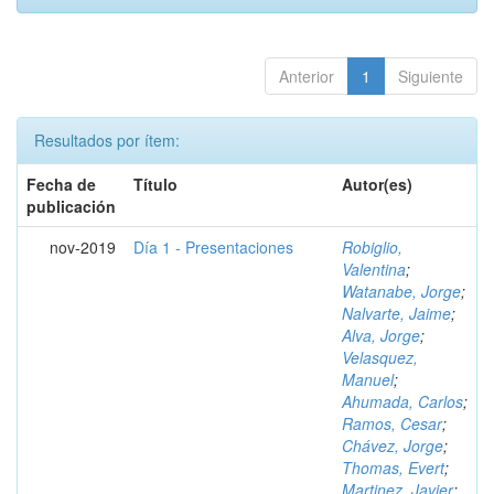
Anterior
1
Siguiente
Resultados por ítem:
Fecha de
Título
Autor(es)
publicación
nov-2019
Día 1 - Presentaciones
Robiglio,
Valentina
;
Watanabe, Jorge
;
Nalvarte, Jaime
;
Alva, Jorge
;
Velasquez,
Manuel
;
Ahumada, Carlos
;
Ramos, Cesar
;
Chávez, Jorge
;
Thomas, Evert
;
Martinez, Javier
;