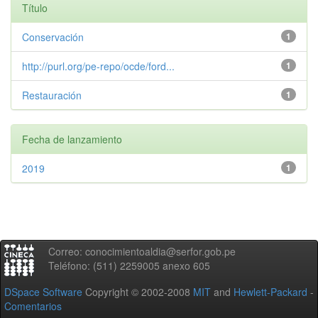
Título
Conservación
1
http://purl.org/pe-repo/ocde/ford...
1
Restauración
1
Fecha de lanzamiento
2019
1
Correo: conocimientoaldia@serfor.gob.pe
Teléfono: (511) 2259005 anexo 605
DSpace Software
Copyright © 2002-2008
MIT
and
Hewlett-Packard
-
Comentarios