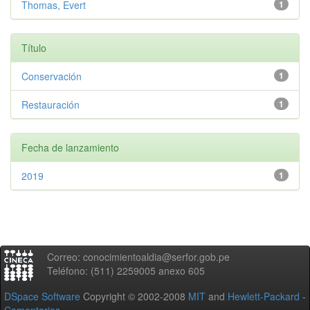
Thomas, Evert
1
Título
Conservación
1
Restauración
1
Fecha de lanzamiento
2019
1
Correo: conocimientoaldia@serfor.gob.pe
Teléfono: (511) 2259005 anexo 605
DSpace Software
Copyright © 2002-2008
MIT
and
Hewlett-Packard
-