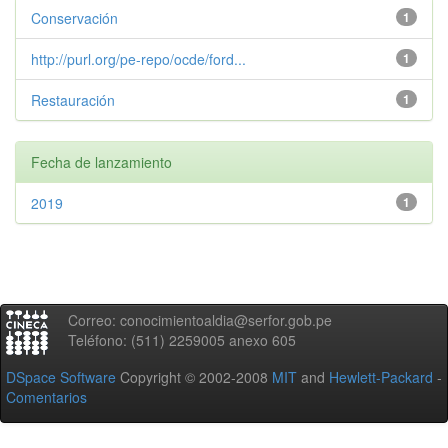
Conservación
1
http://purl.org/pe-repo/ocde/ford...
1
Restauración
1
Fecha de lanzamiento
2019
1
Correo: conocimientoaldia@serfor.gob.pe
Teléfono: (511) 2259005 anexo 605
DSpace Software
Copyright © 2002-2008
MIT
and
Hewlett-Packard
-
Comentarios