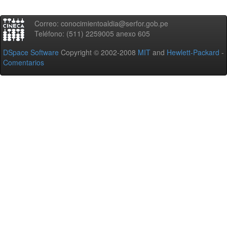
Correo: conocimientoaldia@serfor.gob.pe
Teléfono: (511) 2259005 anexo 605
DSpace Software
Copyright © 2002-2008
MIT
and
Hewlett-Packard
-
Comentarios