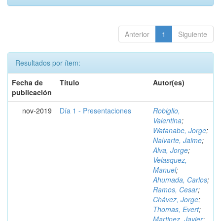
Anterior
1
Siguiente
Resultados por ítem:
Fecha de
Título
Autor(es)
publicación
nov-2019
Día 1 - Presentaciones
Robiglio,
Valentina
;
Watanabe, Jorge
;
Nalvarte, Jaime
;
Alva, Jorge
;
Velasquez,
Manuel
;
Ahumada, Carlos
;
Ramos, Cesar
;
Chávez, Jorge
;
Thomas, Evert
;
Martinez, Javier
;