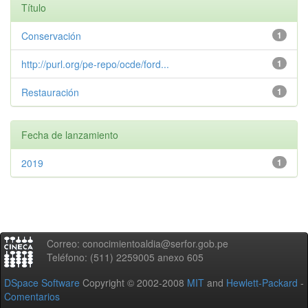
Título
Conservación
1
http://purl.org/pe-repo/ocde/ford...
1
Restauración
1
Fecha de lanzamiento
2019
1
Correo: conocimientoaldia@serfor.gob.pe
Teléfono: (511) 2259005 anexo 605
DSpace Software
Copyright © 2002-2008
MIT
and
Hewlett-Packard
-
Comentarios