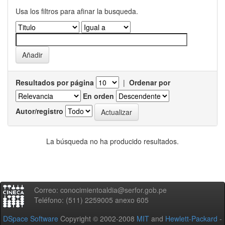
Usa los filtros para afinar la busqueda.
Resultados por página
|
Ordenar por
En orden
Autor/registro
La búsqueda no ha producido resultados.
Correo: conocimientoaldia@serfor.gob.pe
Teléfono: (511) 2259005 anexo 605
DSpace Software
Copyright © 2002-2008
MIT
and
Hewlett-Packard
-