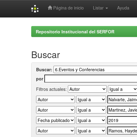
Página de inicio
Listar
Ayuda
Skip
navigation
Repositorio Institucional del SERFOR
Buscar
Buscar:
por
Filtros actuales: