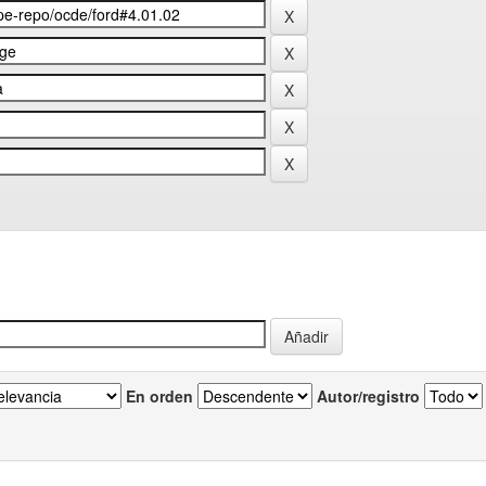
En orden
Autor/registro