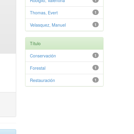
Robiglio, Valentina
1
Thomas, Evert
1
Velasquez, Manuel
1
Título
Conservación
1
Forestal
1
Restauración
1