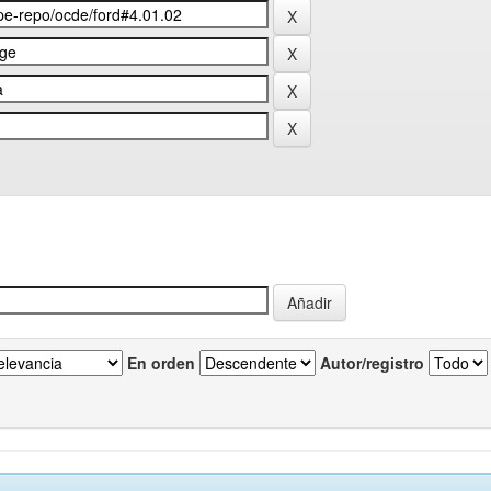
En orden
Autor/registro