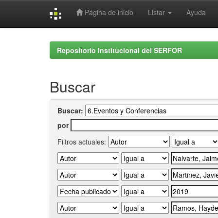
Página de inicio
Listar
Ayuda
Skip
navigation
Repositorio Institucional del SERFOR
Buscar
Buscar:
por
Filtros actuales: