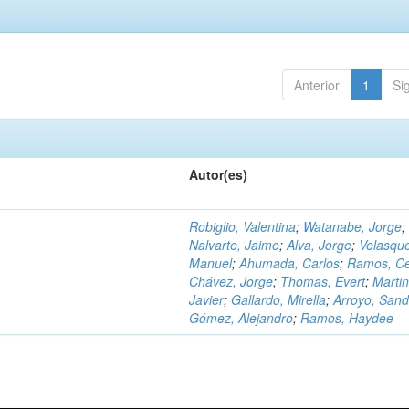
Anterior
1
Si
Autor(es)
Robiglio, Valentina
;
Watanabe, Jorge
;
Nalvarte, Jaime
;
Alva, Jorge
;
Velasqu
Manuel
;
Ahumada, Carlos
;
Ramos, C
Chávez, Jorge
;
Thomas, Evert
;
Martin
Javier
;
Gallardo, Mirella
;
Arroyo, Sand
Gómez, Alejandro
;
Ramos, Haydee