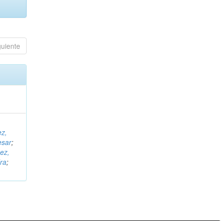
guiente
ez,
esar
;
ez,
ra
;