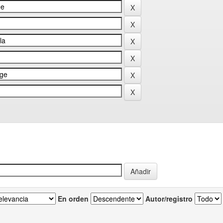
En orden
Autor/registro