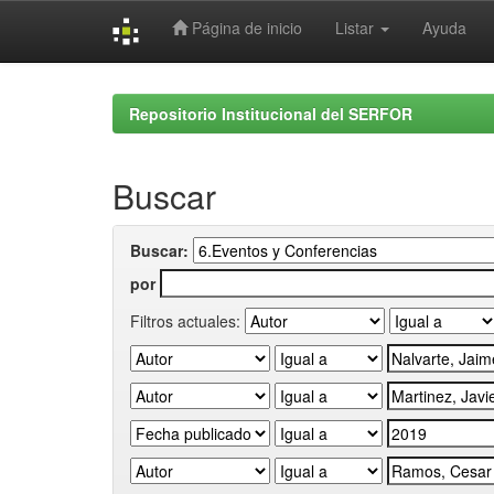
Página de inicio
Listar
Ayuda
Skip
navigation
Repositorio Institucional del SERFOR
Buscar
Buscar:
por
Filtros actuales: