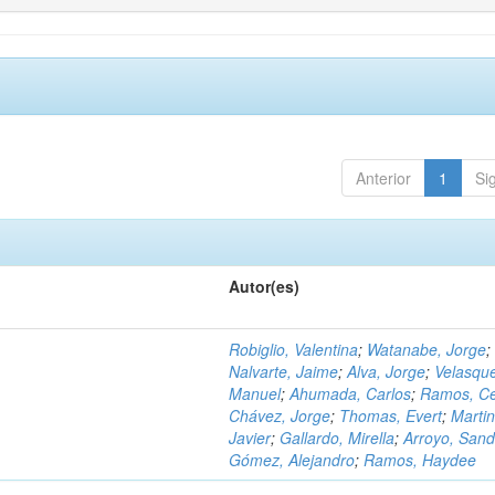
Anterior
1
Si
Autor(es)
Robiglio, Valentina
;
Watanabe, Jorge
;
Nalvarte, Jaime
;
Alva, Jorge
;
Velasqu
Manuel
;
Ahumada, Carlos
;
Ramos, C
Chávez, Jorge
;
Thomas, Evert
;
Martin
Javier
;
Gallardo, Mirella
;
Arroyo, Sand
Gómez, Alejandro
;
Ramos, Haydee