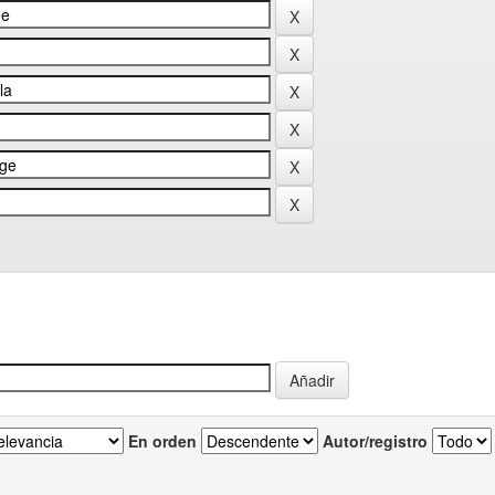
En orden
Autor/registro