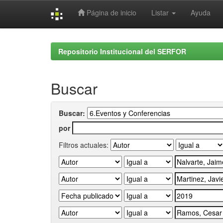
Página de inicio
Listar
Ayuda
Skip
navigation
Repositorio Institucional del SERFOR
Buscar
Buscar:
por
Filtros actuales: