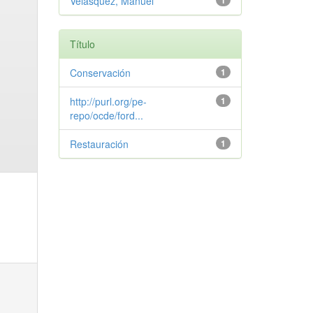
Velasquez, Manuel
1
Título
Conservación
1
http://purl.org/pe-
1
repo/ocde/ford...
Restauración
1