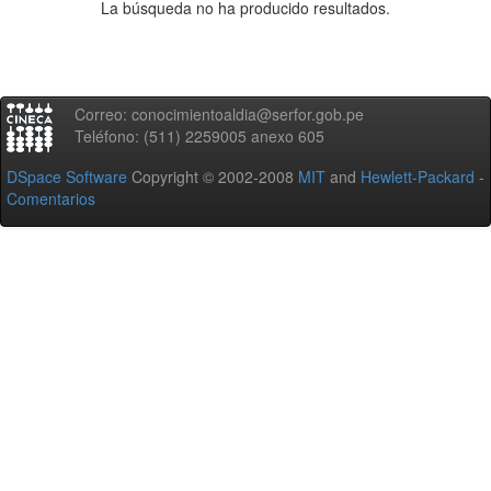
La búsqueda no ha producido resultados.
Correo: conocimientoaldia@serfor.gob.pe
Teléfono: (511) 2259005 anexo 605
DSpace Software
Copyright © 2002-2008
MIT
and
Hewlett-Packard
-
Comentarios